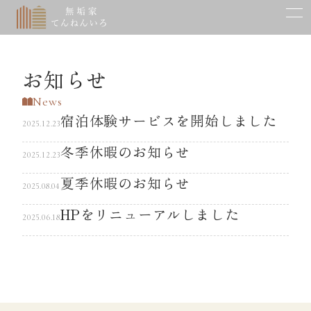
てんねんいろの家づくり
Concept
木の家の心地よさ
お知らせ
体にやさしい自然素材
暮らしに寄り添う自由設計
News
宿泊体験サービスを開始しました
時が育てる住まいの美
2025.12.23
確かな品質と性能
冬季休暇のお知らせ
2025.12.23
古民家再生
夏季休暇のお知らせ
2025.08.04
建築実例
HPをリニューアルしました
Works
2025.06.18
モデルハウス一覧
Model House
イベント一覧
Event