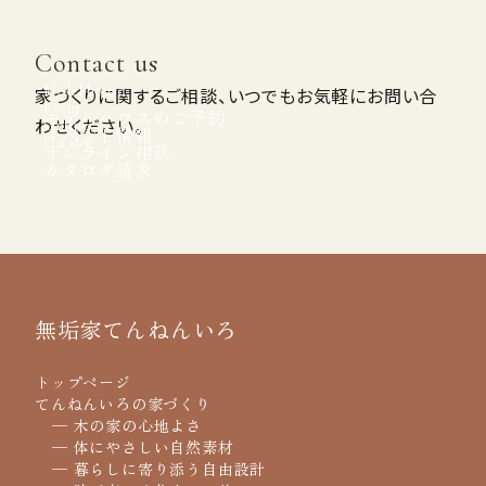
費用と流れ
Price & Flow
Contact us
ご相談からお引き渡しまで
Model house
家づくりに関するご相談、いつでもお気軽にお問い合
Event
モデルハウスのご予約
わせください。
Online
イベント情報
Catalog
オンライン相談
会社案内
Company
カタログ請求
無垢家てんねんいろ
トップページ
てんねんいろの家づくり
─ 木の家の心地よさ
─ 体にやさしい自然素材
─ 暮らしに寄り添う自由設計