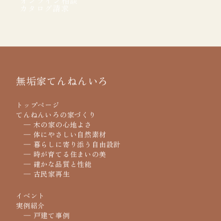
Model house
家づくりに関するご相談、いつでもお気軽にお問い合
Event
モデルハウスのご予約
わせください。
Online
イベント情報
Catalog
オンライン相談
カタログ請求
無垢家てんねんいろ
トップページ
てんねんいろの家づくり
─ 木の家の心地よさ
─ 体にやさしい自然素材
─ 暮らしに寄り添う自由設計
─ 時が育てる住まいの美
─ 確かな品質と性能
─ 古民家再生