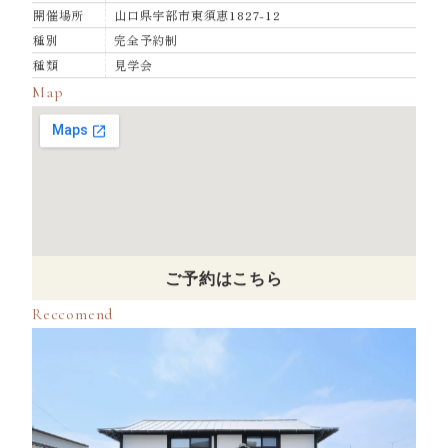
Information
タイトル
【予約受付中】東須恵モデルハウス見学会
開催日時
通年
開催場所
山口県宇部市東須恵1827-12
種別
完全予約制
種類
見学会
Map
ご予約はこちら
Reccomend