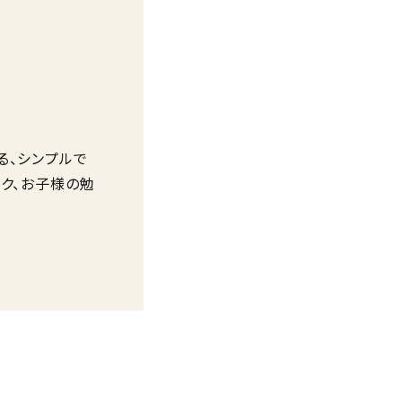
間。階段下や壁
さの決め手で
る、シンプルで
ク、お子様の勉