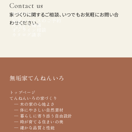
Contact us
Model house
家づくりに関するご相談、いつでもお気軽にお問い合
Event
モデルハウスのご予約
わせください。
Online
イベント情報
Catalog
オンライン相談
カタログ請求
無垢家てんねんいろ
トップページ
てんねんいろの家づくり
─ 木の家の心地よさ
─ 体にやさしい自然素材
─ 暮らしに寄り添う自由設計
─ 時が育てる住まいの美
─ 確かな品質と性能