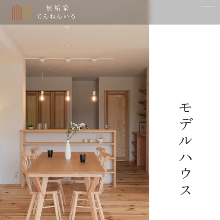
時が育てる住まいの美
確かな品質と性能
古民家再生
建築実例
Works
モデルハウス一覧
Model House
モデルハウス
イベント一覧
Event
費用と流れ
Price & Flow
ご相談からお引き渡しまで
会社案内
Company