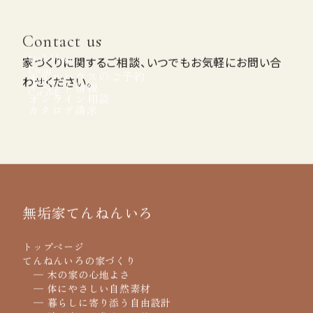
Contact us
Model house
家づくりに関するご相談、いつでもお気軽にお問い合
Event
モデルハウスのご予約
わせください。
Online
イベント情報
Catalog
オンライン相談
カタログ請求
無垢家てんねんいろ
トップページ
てんねんいろの家づくり
─ 木の家の心地よさ
─ 体にやさしい自然素材
─ 暮らしに寄り添う自由設計