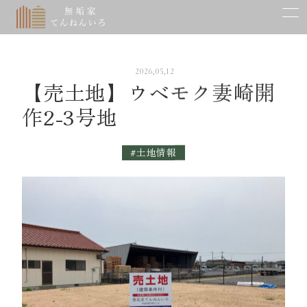
モデルハウス一覧
Model House
イベント一覧
Event
2026,05,12
費用と流れ
【売土地】ウベモク妻崎開
Price & Flow
作2-3号地
ご相談からお引き渡しまで
#土地情報
会社案内
Company