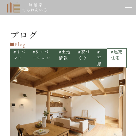
木の家の心地よさ
体にやさしい自然素材
暮らしに寄り添う自由設計
ブログ
時が育てる住まいの美
Blog
確かな品質と性能
#イベ
#リノベ
#土地
#家づ
#
#建売
ント
ーション
情報
くり
平
住宅
古民家再生
屋
建築実例
Works
モデルハウス一覧
Model House
イベント一覧
Event
費用と流れ
Price & Flow