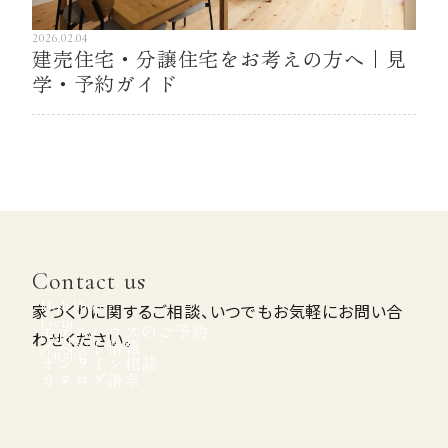
ご相談からお引き渡しまで
2026.02.04
建売住宅・分譲住宅をお考えの方へ｜見
学・予約ガイド
会社案内
Company
Contact us
Model house
家づくりに関するご相談、いつでもお気軽にお問い合
Event
モデルハウスのご予約
わせください。
Online
イベント情報
Catalog
オンライン相談
カタログ請求